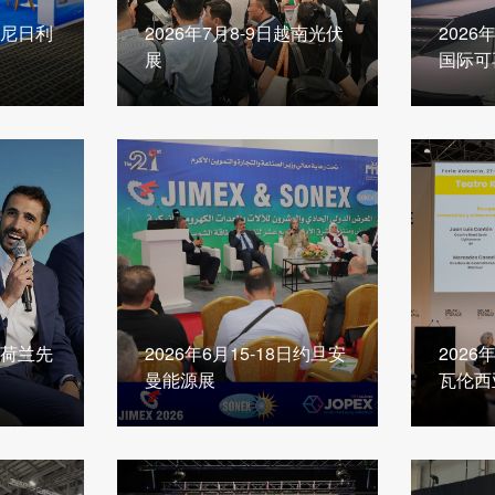
5日尼日利
2026年7月8-9日越南光伏
2026
展
国际可
8日荷兰先
2026年6月15-18日约旦安
2026
曼能源展
瓦伦西