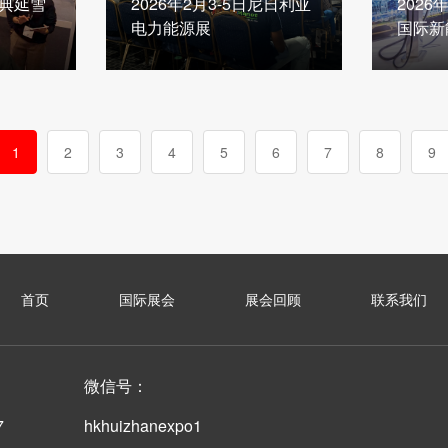
瑞典延雪
2026年2月3-5日尼日利亚
2026
电力能源展
国际新
1
2
3
4
5
6
7
8
9
首页
国际展会
展会回顾
联系我们
微信号：
7
hkhuizhanexpo1