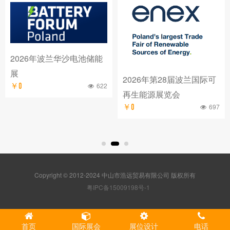
能
2026年第28届波兰国际可
622
2027年1月第六届波兰华
再生能源展览会
太阳能展 SOLAR ENER
697
￥0
90
￥0
Copyright © 2012-2024 中山市浩远贸易有限公司 版权所有
粤IPC备15009198号-1
首页
国际展会
展位设计
电话