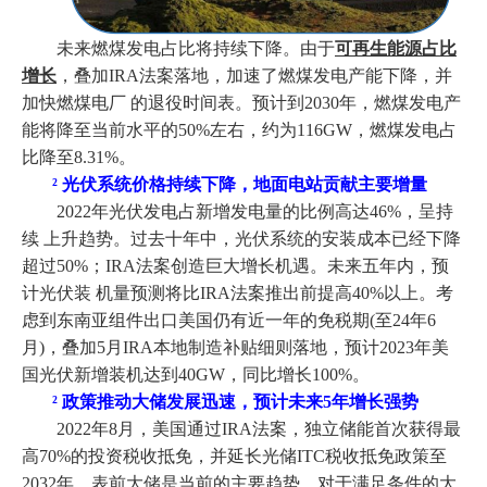
未来燃煤发电占比将持续下降。由于
可再生能源占比
增长
，叠加
IRA法案落地，加速了燃煤发电产能下降，并
加快燃煤电厂 的退役时间表。预计到2030年，燃煤发电产
能将降至当前水平的50%左右，约为116GW，燃煤发电占
比降至8.31%。
²
光伏系统价格持续下降，地面电站贡献主要增量
2022年光伏发电占新增发电量的比例高达46%，呈持
续 上升趋势。过去十年中，光伏系统的安装成本已经下降
超过50%；IRA法案创造巨大增长机遇。未来五年内，预
计光伏装 机量预测将比IRA法案推出前提高40%以上。考
虑到东南亚组件出口美国仍有近一年的免税期(至24年6
月)，叠加5月IRA本地制造补贴细则落地，预计2023年美
国光伏新增装机达到40GW，同比增长100%。
²
政策推动大储发展迅速，预计未来
5年增长强势
2022年8月，美国通过IRA法案，独立储能首次获得最
高70%的投资税收抵免，并延长光储ITC税收抵免政策至
2032年。表前大储是当前的主要趋势，对于满足条件的大