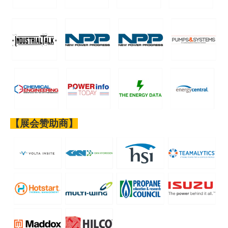
【
展会赞助商
】