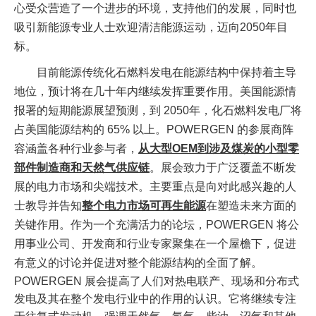
心受众营造了一个进步的环境，支持他们的发展，同时也
吸引新能源专业人士
欢迎
清洁能源运动，迈向
2050
年目
标
。
目前能源传统化石燃料发电在能源结构中保持着主导
地位，预计将在几十年内继续发挥重要作用。美国能源情
报署的短期能源展望预测，到
2050
年，化石燃料发电厂将
占美国能源结构的
65%
以上。
POWERGEN
的参展商阵
容涵盖各种行业参与者，
从大型
OEM
到涉及煤炭的小型零
部件制造商和天然气供应链
。展会致力于广泛覆盖不断发
展的电力市场和尖端技术。主要重点是向对此感兴趣的人
士教导并告知
整个电力市场可再生能源
在塑造未来方面的
关键作用。作为一个充满活力的论坛，
POWERGEN
将公
用事业公司、开发商和行业专家聚集在一个屋檐下，促进
有意义的讨论并促进对整个能源结构的全面了解。
POWERGEN
展会
提高了人们对热电联产、现场和分布式
发电及其在整个发电行业中的作用的认识。它将继续专注