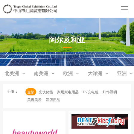
阿尔及利亚
北美洲
南美洲
欧洲
大洋洲
亚洲
行业：
全部
光伏储能
家用家电用品
EV充电桩
灯饰照明
美容美发
酒店用品