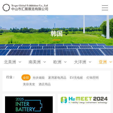
韩国
北美洲
南美洲
欧洲
大洋洲
亚洲
行业：
全部
光伏储能
家用家电用品
EV充电桩
灯饰照明
美容美发
酒店用品