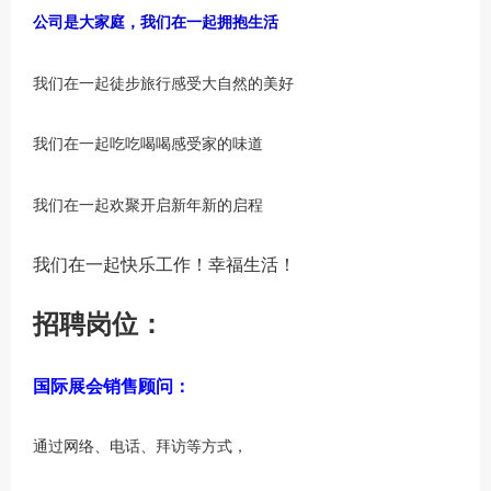
公司是大家庭，我们在一起拥抱生活
我们在一起徒步旅行感受大自然的美好
我们在一起吃吃喝喝感受家的味道
我们在一起欢聚开启新年新的启程
我们在一起快乐工作！幸福生活
！
招聘岗位：
国际展会销售顾问：
通过网络、电话、拜访等方式，