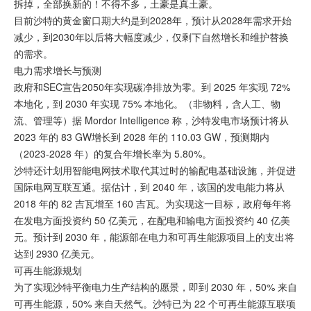
拆掉，全部换新的！不得不多，土豪是真土豪。
目前沙特的黄金窗口期大约是到2028年，预计从2028年需求开始
减少，到2030年以后将大幅度减少，仅剩下自然增长和维护替换
的需求。
电力需求增长与预测
政府和SEC宣告2050年实现碳净排放为零。到 2025 年实现 72%
本地化，到 2030 年实现 75% 本地化。（非物料，含人工、物
流、管理等）据 Mordor Intelligence 称，沙特发电市场预计将从
2023 年的 83 GW增长到 2028 年的 110.03 GW，预测期内
（2023-2028 年）的复合年增长率为 5.80%。
沙特还计划用智能电网技术取代其过时的输配电基础设施，并促进
国际电网互联互通。据估计，到 2040 年，该国的发电能力将从
2018 年的 82 吉瓦增至 160 吉瓦。为实现这一目标，政府每年将
在发电方面投资约 50 亿美元，在配电和输电方面投资约 40 亿美
元。预计到 2030 年，能源部在电力和可再生能源项目上的支出将
达到 2930 亿美元。
可再生能源规划
为了实现沙特平衡电力生产结构的愿景，即到 2030 年，50% 来自
可再生能源，50% 来自天然气。沙特已为 22 个可再生能源互联项