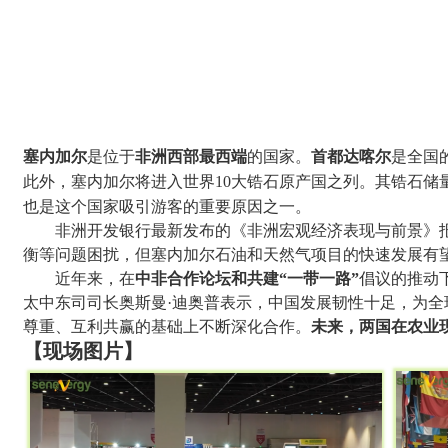
塞内加尔
是位于
非洲西部最西端
的国家。
首都达喀尔
是全国
此外，塞内加尔将进入世界
10
大锆石原产国之列。其锆石储
也是这个国家吸引游客的重要原因之一。
非洲开发银行最新发布的《非洲宏观经济表现与前景》
衡等问题困扰，但塞内加尔石油和天然气项目的快速发展有
近年来，在
中非合作论坛和共建
“一带一路”
倡议的推动
太中东司司长奥斯曼
·迪奥普表示，中国发展韧性十足，为
尊重、互利共赢的基础上不断深化合作。
未来，两国在农业
【现场图片】