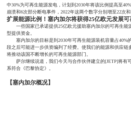
中
30%
为可再生能源发电，计划到
2030
年将该比例提高至
40
崩溃和
6
次部分断电事件，
2022
年这两个数字分别增至
22
次和
扩展能源比例！塞内加尔将获得
25亿欧元发展
一些国家已承诺提供
25
亿欧元援助塞内加尔的可再生能
型提供资金。
塞内加尔的目标是到
2030
年可再生能源装机容量占
40%
段之后可能进一步供资编列了经费。使我们的能源和供应链
将推动该国不断增长的可再生能源部门。
萨尔继续说道，我们今天与合作伙伴建立的
[JETP]
将有
系符合《巴黎协定》。
【
塞内加尔
概况】