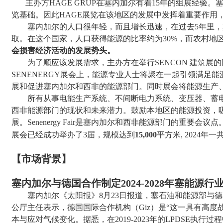
主办方
HAGE GRUP
在塞内加尔
有着
15
年的组展经验。
览基础。因此
HAGE
展览在该地区的发展中发挥着重要作用
塞内加尔的人口很年轻，而且增长迅速，在过去
5
年里，
取。在这个国家，人口获得能源的比率约为
30%
，而农村地
会损害经济活动的发展势头。
为了顺应该发展需求，主办方在举行
SENCON
建筑展的
SENENERGY
展会上
，能源专业人士将聚在一起引领满足能
展和促进塞内加尔和西非的能源部门。
同时
展会将能源生产
所有
从事电能生产系统、不间断电力系统、变压器、蓄
西非能源部门的现状和未来潜力。鼓励本地区的能源投资，
展。
Senenergy Fair
是塞内加尔和西非能源部门的重要会议点
展会已经成功举办了
3
届，规模达到
15,000
平方米
, 2024
年一
【市场背景】
塞内加尔与德国合作制定
2024-2028年塞能源
塞内加尔《太阳报》
8
月
23
日报道，塞石油和能源部与德
公厅主任表示，德国国际合作机构（
Giz
）是“这一具有高度
本与应对气候变化。据悉，在
2019-2023
年的
LPDSE
执行过程