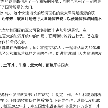
业内的参展商
创造了一个积极的环境，
同时也累积了一定的展
开了国际贸易的大门。
业中心。这个快速增长的经济面临的最大障碍是能源的获
。
近年来，该国计划进行大量能源投资，以便能源获取问题不
把当地和国际能源公司聚集到西非参加能源展览。在
在更大的能源系统中的作用，联网和讨论行业趋势。旨在发
合作和投资机会
。
商
都
将在西非会面，
预计将
超过
3
亿人
，
一起
评估塞内加尔和
地区公营和私营机构之间的合作，促进能源部门人力资源的发
，土耳其，印度，意大利，葡萄牙
等国家。
能源行业发展政策书（
LPDSE
）》制定工作。石油和能源部办
在“公正能源转型伙伴关系”框架下开展合作，以降低发电成
，截至
2022
年末，塞全国发电设备装机容量为
1789
兆瓦，其