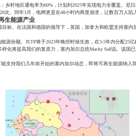
%
；乡村地区通电率为
60%
，计划到
2025
年实现电力全覆盖。尼日
20
次。同年
3
月，电网更是在
48
小时内两度崩溃，让数百万人陷
可再生能源产业
源目标。在法国和德国的领导下，英国，加拿大和欧盟支持塞内
的能源份额。
JETP
将于
2023
年晚些时候生效，在
3-5
年内分配
25
亿
多样化将提高我们的复原力，塞内加尔总统
Macky Sall
说。该国已
可能支持我们几年前开始的塞内加尔动态，即将可再生能源纳入