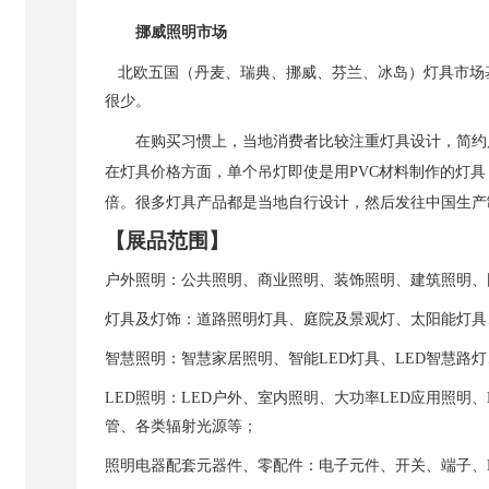
挪威照明市场
北欧五国
（丹
麦、瑞典、挪威、芬兰、冰岛）
灯具市场
很少。
在购买习惯上，当地消费者比较注重灯具设计，简约
在灯具价格方面，单个吊灯即使是用
PVC
材料制作的灯具
倍。很多灯具产品都是当地自行设计，然后发往中国生产
【展品范围】
户外照明：公共照明、商业照明、装饰照明、建筑照明、
灯具及灯饰：道路照明灯具、庭院及景观灯、太阳能灯具
智慧照明：智慧家居照明、智能
LED
灯具、
LED
智慧路灯
LED
照明：
LED
户外、室内照明、大功率
LED
应用照明、
管、各类辐射光源等；
照明电器配套元器件、零配件：电子元件、开关、端子、