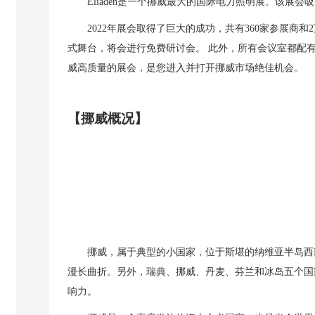
Eliaden
是一个挪威最大的国际电力照明展。该展会吸
20
22
年展会取得了巨大的成功，共有
3
60
家参展商和
2
式舞台，将会进行免费研讨会。
此外，所有会议室都配
威高质量的展会，是您进入并打开挪威市场绝佳机会。
【挪威概况】
挪威，属于典型的小国家，位于斯堪的纳维亚半岛西
漫长曲折。另外，瑞典、挪威、丹麦、芬兰和冰岛五个国
响力。