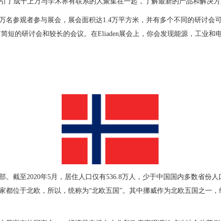
引了成千上万与学术界有联系的人聚集在一起，了解最新的产品和解决方
万名参观者参与展会，展会面积达
1.
4
万平方米，并有多个不同的研讨会
有简短的研讨会和较长的会议。在
Eliaden
展会上，你会发现能源，工业和
部。截至
2020年5月，居住人口仅有536.8万人，少于中国国内多数省份
家都位于北欧，所以，统称为“北欧五国”
。
其中挪威作为北欧五国之一，