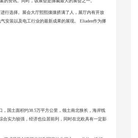
案的资讯。同时，该展会是挪威最大的展会之一。
可进行选择。
展会
大厅熙熙攘攘挤满了人，
展厅内
有开放
电气安装以及电工行业的最新成果的展现。
Eliaden
作为挪
人口，国土面积约38.5万平方公里，领土南北狭长，海岸线
综合实力较强，经济也位居前列，同时在北欧具有一定影