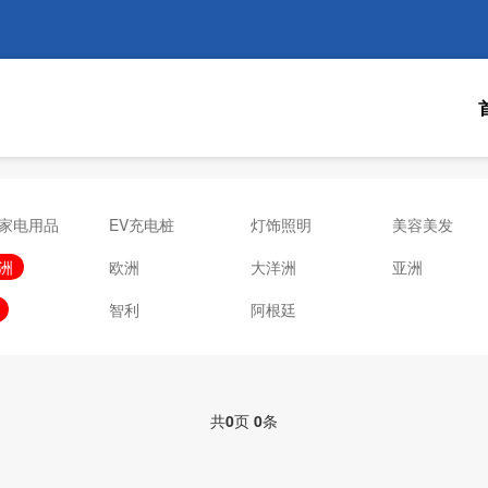
家电用品
EV充电桩
灯饰照明
美容美发
洲
欧洲
大洋洲
亚洲
智利
阿根廷
共
0
页
0
条