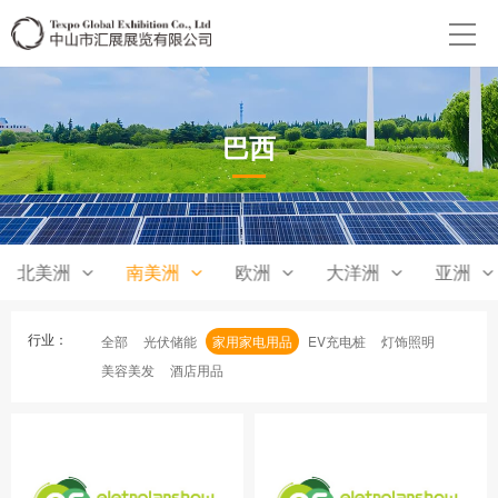
巴西
北美洲
南美洲
欧洲
大洋洲
亚洲
行业：
全部
光伏储能
家用家电用品
EV充电桩
灯饰照明
美容美发
酒店用品