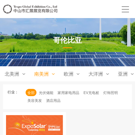
哥伦比亚
北美洲
南美洲
欧洲
大洋洲
亚洲
行业：
全部
光伏储能
家用家电用品
EV充电桩
灯饰照明
美容美发
酒店用品