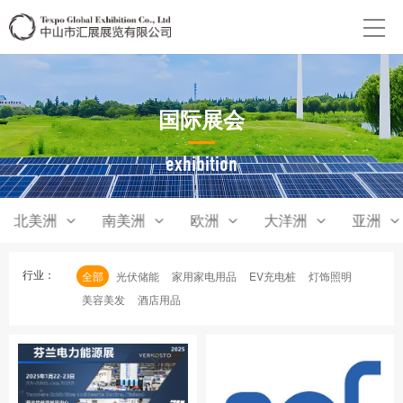
国际展会
exhibition
北美洲
南美洲
欧洲
大洋洲
亚洲
行业：
全部
光伏储能
家用家电用品
EV充电桩
灯饰照明
美容美发
酒店用品