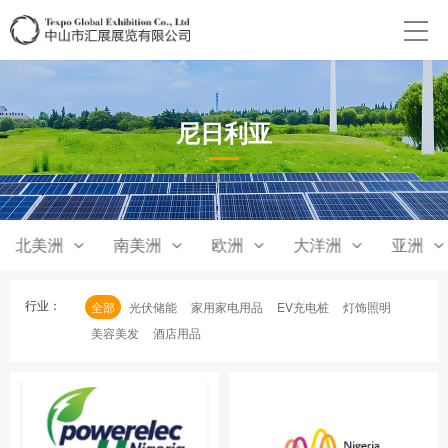
尼日利亚
北美洲
南美洲
欧洲
大洋洲
亚洲
行业：
全部
光伏储能
家用家电用品
EV充电桩
灯饰照明
美容美发
酒店用品