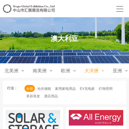
澳大利亚
北美洲
南美洲
欧洲
大洋洲
亚洲
行业：
全部
光伏储能
家用家电用品
EV充电桩
灯饰照明
美容美发
酒店用品