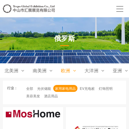
俄罗斯
北美洲
南美洲
欧洲
大洋洲
亚洲
行业：
全部
光伏储能
家用家电用品
EV充电桩
灯饰照明
美容美发
酒店用品