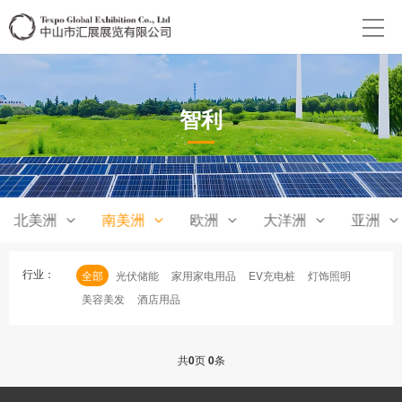
智利
北美洲
南美洲
欧洲
大洋洲
亚洲
行业：
全部
光伏储能
家用家电用品
EV充电桩
灯饰照明
美容美发
酒店用品
共
0
页
0
条